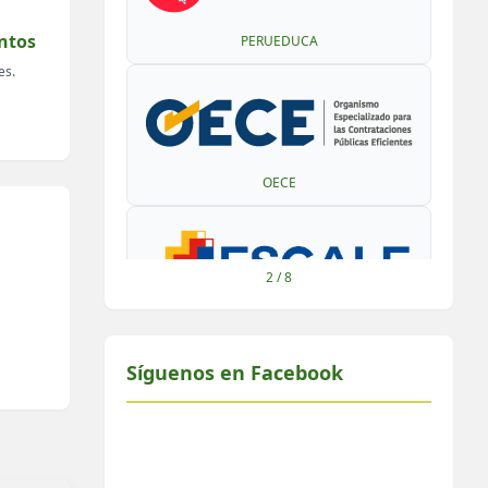
ntos
PERUEDUCA
es.
OECE
2
/
8
ESCALE
Síguenos en Facebook
AYNI